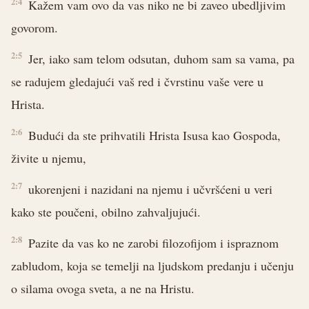
2:4
Kažem vam ovo da vas niko ne bi zaveo ubedljivim
govorom.
2:5
Jer, iako sam telom odsutan, duhom sam sa vama, pa
se radujem gledajući vaš red i čvrstinu vaše vere u
Hrista.
2:6
Budući da ste prihvatili Hrista Isusa kao Gospoda,
živite u njemu,
2:7
ukorenjeni i nazidani na njemu i učvršćeni u veri
kako ste poučeni, obilno zahvaljujući.
2:8
Pazite da vas ko ne zarobi filozofijom i ispraznom
zabludom, koja se temelji na ljudskom predanju i učenju
o silama ovoga sveta, a ne na Hristu.