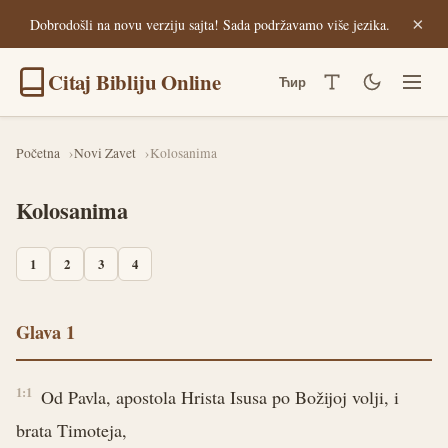
×
Dobrodošli na novu verziju sajta! Sada podržavamo više jezika.
Citaj Bibliju Online
Ћир
Početna
Novi Zavet
Kolosanima
Kolosanima
1
2
3
4
Glava 1
1:1
Od Pavla, apostola Hrista Isusa po Božijoj volji, i
brata Timoteja,