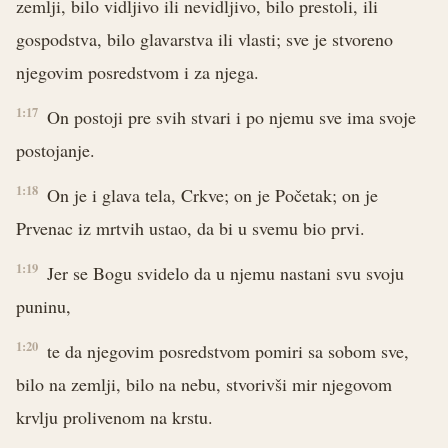
zemlji, bilo vidljivo ili nevidljivo, bilo prestoli, ili
gospodstva, bilo glavarstva ili vlasti; sve je stvoreno
njegovim posredstvom i za njega.
1:17
On postoji pre svih stvari i po njemu sve ima svoje
postojanje.
1:18
On je i glava tela, Crkve; on je Početak; on je
Prvenac iz mrtvih ustao, da bi u svemu bio prvi.
1:19
Jer se Bogu svidelo da u njemu nastani svu svoju
puninu,
1:20
te da njegovim posredstvom pomiri sa sobom sve,
bilo na zemlji, bilo na nebu, stvorivši mir njegovom
krvlju prolivenom na krstu.