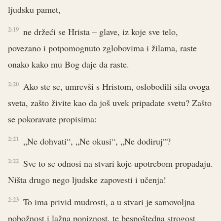
ljudsku pamet,
2:19
ne držeći se Hrista – glave, iz koje sve telo,
povezano i potpomognuto zglobovima i žilama, raste
onako kako mu Bog daje da raste.
2:20
Ako ste se, umrevši s Hristom, oslobodili sila ovoga
sveta, zašto živite kao da još uvek pripadate svetu? Zašto
se pokoravate propisima:
2:21
„Ne dohvati“, „Ne okusi“, „Ne dodiruj“?
2:22
Sve to se odnosi na stvari koje upotrebom propadaju.
Ništa drugo nego ljudske zapovesti i učenja!
2:23
To ima privid mudrosti, a u stvari je samovoljna
pobožnost i lažna poniznost, te bespoštedna strogost