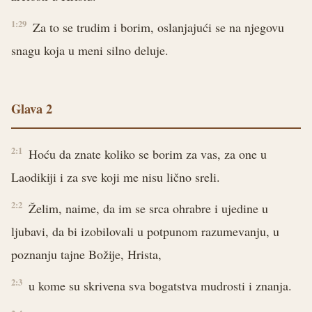
1:29
Za to se trudim i borim, oslanjajući se na njegovu
snagu koja u meni silno deluje.
Glava 2
2:1
Hoću da znate koliko se borim za vas, za one u
Laodikiji i za sve koji me nisu lično sreli.
2:2
Želim, naime, da im se srca ohrabre i ujedine u
ljubavi, da bi izobilovali u potpunom razumevanju, u
poznanju tajne Božije, Hrista,
2:3
u kome su skrivena sva bogatstva mudrosti i znanja.