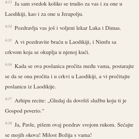
4:13
Ja sam svedok koliko se trudio za vas i za one u
Laodikiji, kao i za one u Jerapolju.
4:14
Pozdravlja vas još i voljeni lekar Luka i Dimas.
4:15
A vi pozdravite braću u Laodikiji, i Nimfu sa
crkvom koja se okuplja u njenoj kući.
4:16
Kada se ova poslanica pročita među vama, postarajte
se da se ona pročita i u crkvi u Laodikiji, a vi pročitajte
poslanicu iz Laodikije.
4:17
Arhipu recite: „Gledaj da dovršiš službu koju ti je
Gospod poverio.“
4:18
Ja, Pavle, pišem ovaj pozdrav svojom rukom. Sećajte
se mojih okova! Milost Božija s vama!