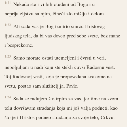
1:21
Nekada ste i vi bili otuđeni od Boga i u
neprijateljstvu sa njim, čineći zlo mišlju i delom.
1:22
Ali sada vas je Bog izmirio smrću Hristovog
ljudskog tela, da bi vas doveo pred sebe svete, bez mane
i besprekorne.
1:23
Samo morate ostati utemeljeni i čvrsti u veri,
nepoljuljani u nadi koju ste stekli čuvši Radosnu vest.
Toj Radosnoj vesti, koja je propovedana svakome na
svetu, postao sam služitelj ja, Pavle.
1:24
Sada se radujem što trpim za vas, jer time na svom
telu dovršavam stradanja koja mi još valja podneti, kao
što je i Hristos podneo stradanja za svoje telo, Crkvu.