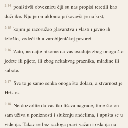
2:14
poništivši obveznicu čiji su nas propisi teretili kao
dužnike. Nju je on uklonio prikovavši je na krst,
2:15
kojim je razoružao glavarstva i vlasti i javno ih
izložio, vodeći ih u zarobljeničkoj povorci.
2:16
Zato, ne dajte nikome da vas osuđuje zbog onoga što
jedete ili pijete, ili zbog nekakvog praznika, mladine ili
subote.
2:17
Sve to je samo senka onoga što dolazi, a stvarnost je
Hristos.
2:18
Ne dozvolite da vas iko lišava nagrade, time što on
sam uživa u poniznosti i služenju anđelima, i upušta se u
viđenja. Takav se bez razloga pravi važan i oslanja na