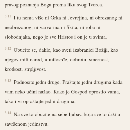
pravog poznanja Boga prema liku svog Tvorca.
3:11
I tu nema više ni Grka ni Jevrejina, ni obrezanog ni
neobrezanog, ni varvarina ni Skita, ni roba ni
slobodnjaka, nego je sve Hristos i on je u svima.
3:12
Obucite se, dakle, kao sveti izabranici Božiji, kao
njegov mili narod, u milosrđe, dobrotu, smernost,
krotkost, strpljivost.
3:13
Podnosite jedni druge. Praštajte jedni drugima kada
vam neko učini nažao. Kako je Gospod oprostio vama,
tako i vi opraštajte jedni drugima.
3:14
Na sve to obucite na sebe ljubav, koja sve to drži u
savršenom jedinstvu.