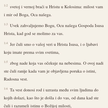
1:2
svetoj i vernoj braći u Hristu u Kolosima: milost vam
i mir od Boga, Oca našega.
1:3
Uvek zahvaljujemo Bogu, Ocu našega Gospoda Isusa
Hrista, kad god se molimo za vas.
1:4
Jer čuli smo o vašoj veri u Hrista Isusa, i o ljubavi
koju imate prema svim svetima,
1:5
zbog nade koja vas očekuje na nebesima. O ovoj nadi
ste čuli ranije kada vam je objavljena poruka o istini,
Radosna vest.
1:6
Ta vest donosi rod i uzrasta među svim ljudima do
kojih dolazi, kao što je došla i do vas, od dana kad ste
čuli i razumeli istinu o Božijoj milosti,