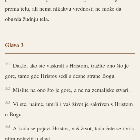
prema telu, ali nema nikakvu vrednost; ne može da
obuzda žudnju tela.
Glava 3
3:1
Dakle, ako ste vaskrsli s Hristom, tražite ono što je
gore, tamo gde Hristos sedi s desne strane Bogu.
3:2
Mislite na ono što je gore, a ne na zemaljske stvari.
3:3
Vi ste, naime, umrli i vaš život je sakriven s Hristom
u Bogu.
3:4
A kada se pojavi Hristos, vaš život, tada ćete se i vi s
njim pojaviti u slavi.