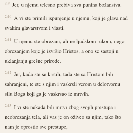
2:9
Jer, u njemu telesno prebiva sva punina božanstva.
2:10
A vi ste primili ispunjenje u njemu, koji je glava nad
svakim glavarstvom i vlasti.
2:11
U njemu ste obrezani, ali ne ljudskom rukom, nego
obrezanjem koje je izvršio Hristos, a ono se sastoji u
uklanjanju grešne prirode.
2:12
Jer, kada ste se krstili, tada ste sa Hristom bili
sahranjeni, te ste s njim i vaskrsli verom u delotvornu
silu Boga koji ga je vaskrsao iz mrtvih.
2:13
I vi ste nekada bili mrtvi zbog svojih prestupa i
neobrezanja tela, ali vas je on oživeo sa njim, tako što
nam je oprostio sve prestupe,