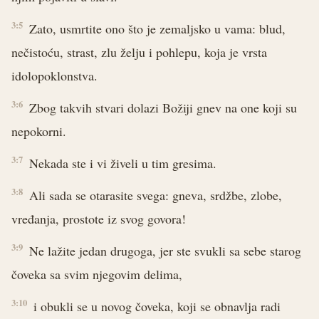
3:5
Zato, usmrtite ono što je zemaljsko u vama: blud,
nečistoću, strast, zlu želju i pohlepu, koja je vrsta
idolopoklonstva.
3:6
Zbog takvih stvari dolazi Božiji gnev na one koji su
nepokorni.
3:7
Nekada ste i vi živeli u tim gresima.
3:8
Ali sada se otarasite svega: gneva, srdžbe, zlobe,
vređanja, prostote iz svog govora!
3:9
Ne lažite jedan drugoga, jer ste svukli sa sebe starog
čoveka sa svim njegovim delima,
3:10
i obukli se u novog čoveka, koji se obnavlja radi