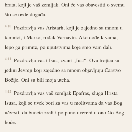
brata, koji je vaš zemljak. Oni će vas obavestiti o svemu
što se ovde događa.
4:10
Pozdravlja vas Aristarh, koji je zajedno sa mnom u
tamnici, i Marko, rođak Varnavin. Ako dođe k vama,
lepo ga primite, po uputstvima koje smo vam dali.
4:11
Pozdravlja vas i Isus, zvani „Just“. Ova trojica su
jedini Jevreji koji zajedno sa mnom objavljuju Carstvo
Božije. Oni su bili moja uteha.
4:12
Pozdravlja vas vaš zemljak Epafras, sluga Hrista
Isusa, koji se uvek bori za vas u molitvama da vas Bog
učvrsti, da budete zreli i potpuno uvereni u ono što Bog
hoće.