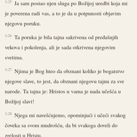
1:25
Ja sam postao njen sluga po Božijoj uredbi koja mi
je poverena radi vas, a to je da u potpunosti objavim
njegovu poruku.
1:26
Ta poruka je bila tajna sakrivena od pređašnjih
vekova i pokolenja, ali je sada otkrivena njegovim
svetima.
1:27
Njima je Bog hteo da obznani koliko je bogatstvo
njegove slave, to jest, da obznani njegovu tajnu za sve
narode. Ta tajna je: Hristos u vama je nada učešća u
Božijoj slavi!
1:28
Njega mi navešćujemo, opominjući i učeći svakog
čoveka sa svom mudrošću, da bi svakoga doveli do
zrelosti u Hristu.