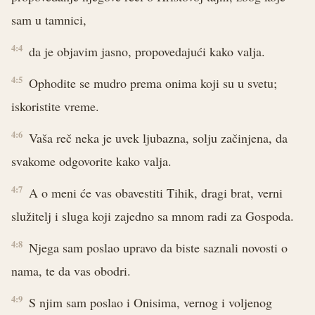
sam u tamnici,
4:4
da je objavim jasno, propovedajući kako valja.
4:5
Ophodite se mudro prema onima koji su u svetu;
iskoristite vreme.
4:6
Vaša reč neka je uvek ljubazna, solju začinjena, da
svakome odgovorite kako valja.
4:7
A o meni će vas obavestiti Tihik, dragi brat, verni
služitelj i sluga koji zajedno sa mnom radi za Gospoda.
4:8
Njega sam poslao upravo da biste saznali novosti o
nama, te da vas obodri.
4:9
S njim sam poslao i Onisima, vernog i voljenog