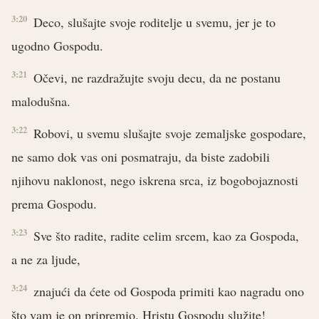
3:20
Deco, slušajte svoje roditelje u svemu, jer je to
ugodno Gospodu.
3:21
Očevi, ne razdražujte svoju decu, da ne postanu
malodušna.
3:22
Robovi, u svemu slušajte svoje zemaljske gospodare,
ne samo dok vas oni posmatraju, da biste zadobili
njihovu naklonost, nego iskrena srca, iz bogobojaznosti
prema Gospodu.
3:23
Sve što radite, radite celim srcem, kao za Gospoda,
a ne za ljude,
3:24
znajući da ćete od Gospoda primiti kao nagradu ono
što vam je on pripremio. Hristu Gospodu služite!