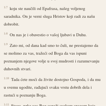
1:7
koju ste naučili od Epafrasa, našeg voljenog
saradnika. On je verni sluga Hristov koji radi za našu
dobrobit.
1:8
On nas je i obavestio o vašoj ljubavi u Duhu.
1:9
Zato mi, od dana kad smo to čuli, ne prestajemo da
se molimo za vas, tražeći od Boga da vas ispuni
poznanjem njegove volje u svoj mudrosti i razumevanju
duhovnih stvari.
1:10
Tada ćete moći da živite dostojno Gospoda, i da mu
u svemu ugodite, rađajući svaku vrstu dobrih dela i
rastući u poznanju Boga.
1:11
Stoga, neka vas Bog osnaži svakom snagom koja