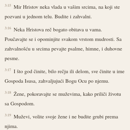
3:15
Mir Hristov neka vlada u vašim srcima, na koji ste
pozvani u jednom telu. Budite i zahvalni.
3:16
Neka Hristova reč bogato obitava u vama.
Poučavajte se i opominjite svakom vrstom mudrosti. Sa
zahvalnošću u srcima pevajte psalme, himne, i duhovne
pesme.
3:17
I što god činite, bilo rečju ili delom, sve činite u ime
Gospoda Isusa, zahvaljujući Bogu Ocu po njemu.
3:18
Žene, pokoravajte se muževima, kako priliči životu
sa Gospodom.
3:19
Muževi, volite svoje žene i ne budite grubi prema
njima.