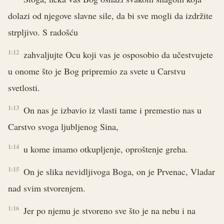
dolazi od njegove slavne sile, da bi sve mogli da izdržite
strpljivo. S radošću
1:12
zahvaljujte Ocu koji vas je osposobio da učestvujete
u onome što je Bog pripremio za svete u Carstvu
svetlosti.
1:13
On nas je izbavio iz vlasti tame i premestio nas u
Carstvo svoga ljubljenog Sina,
1:14
u kome imamo otkupljenje, oproštenje greha.
1:15
On je slika nevidljivoga Boga, on je Prvenac, Vladar
nad svim stvorenjem.
1:16
Jer po njemu je stvoreno sve što je na nebu i na