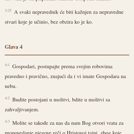
3:25
A svaki nepravednik će biti kažnjen za nepravedne
stvari koje je učinio, bez obzira ko je ko.
Glava 4
4:1
Gospodari, postupajte prema svojim robovima
pravedno i pravično, znajući da i vi imate Gospodara na
nebu.
4:2
Budite postojani u molitvi, bdite u molitvi sa
zahvaljivanjem.
4:3
Molite se takođe za nas da nam Bog otvori vrata za
propovedanje njegove reči o Hristovoj tajni, zbog koje